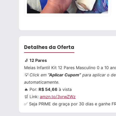
Detalhes da Oferta
🧦
12 Pares
Meias Infantil Kit 12 Pares Masculino 0 a 10 an
💡 Click em
“Aplicar Cupom”
para aplicar o de
automaticamente.
🔥 Por:
R$ 54,66
à vista
🛒 Link:
amzn.to/3vrwZWz
✅ Seja PRIME de graça por 30 dias e ganhe 