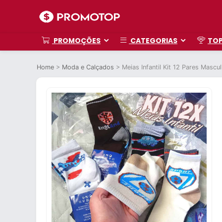
PROMOÇÕES
CATEGORIAS
TO
Home
>
Moda e Calçados
>
Meias Infantil Kit 12 Pares Mascu