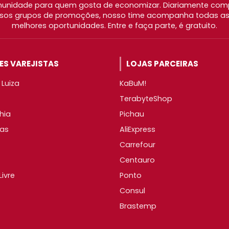
nidade para quem gosta de economizar. Diariamente com
os grupos de promoções, nosso time acompanha todas as l
melhores oportunidades. Entre e faça parte, é gratuito.
S VAREJISTAS
LOJAS PARCEIRAS
Luiza
KaBuM!
TerabyteShop
hia
Pichau
as
AliExpress
Carrefour
Centauro
ivre
Ponto
Consul
Brastemp