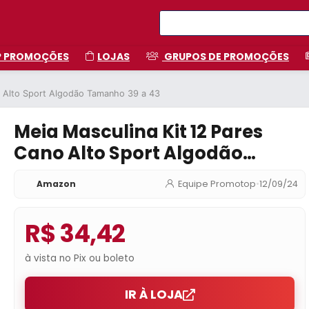
P PROMOÇÕES
LOJAS
GRUPOS DE PROMOÇÕES
o Alto Sport Algodão Tamanho 39 a 43
Meia Masculina Kit 12 Pares
Cano Alto Sport Algodão
Tamanho 39 a 43
Amazon
Equipe Promotop
•
12/09/24
R$ 34,42
à vista no Pix ou boleto
IR À LOJA