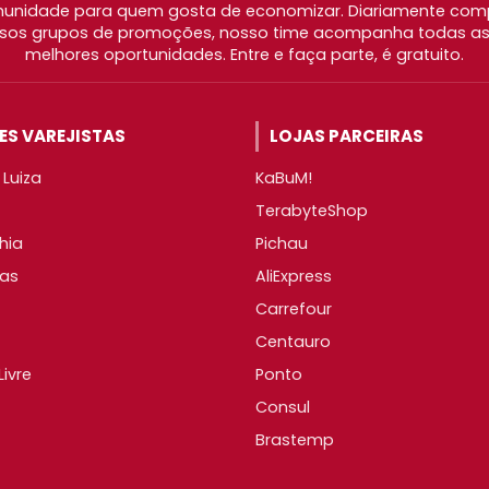
nidade para quem gosta de economizar. Diariamente com
os grupos de promoções, nosso time acompanha todas as l
melhores oportunidades. Entre e faça parte, é gratuito.
S VAREJISTAS
LOJAS PARCEIRAS
Luiza
KaBuM!
TerabyteShop
hia
Pichau
as
AliExpress
Carrefour
Centauro
ivre
Ponto
Consul
Brastemp