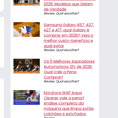
2026: Modelos que Gelam
de Verdade
Review
,
Qual escolher?
Samsung Galaxy A57, A37,
A27 e A17: qual Galaxy A
comprar em 2026? Veja o
melhor custo-benefício e
qual evitar
Review
,
Qual escolher?
Os 5 Melhores Aspiradores
Automotivos 12V de 2026:
Qual Vale a Pena
Comprar?
Review
,
Qual escolher?
Extratora WAP Aqua
Cleaner vale a pena?
Análise completa da
máquina que limpa sofás,
colchões e estofados
Review