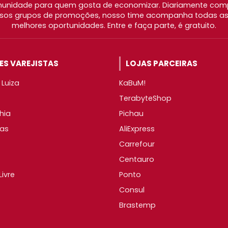
nidade para quem gosta de economizar. Diariamente com
os grupos de promoções, nosso time acompanha todas as l
melhores oportunidades. Entre e faça parte, é gratuito.
S VAREJISTAS
LOJAS PARCEIRAS
Luiza
KaBuM!
TerabyteShop
hia
Pichau
as
AliExpress
Carrefour
Centauro
ivre
Ponto
Consul
Brastemp