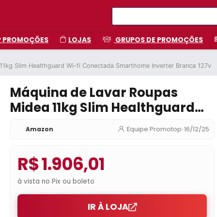
P PROMOÇÕES
LOJAS
GRUPOS DE PROMOÇÕES
11kg Slim Healthguard Wi-fi Conectada Smarthome Inverter Branca 127v
Máquina de Lavar Roupas
Midea 11kg Slim Healthguard
Wi-fi Conectada Smarthome
Amazon
Equipe Promotop
•
16/12/25
Inverter Branca 127v
R$ 1.906,01
à vista no Pix ou boleto
IR À LOJA