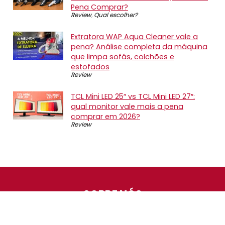
Pena Comprar?
Review
,
Qual escolher?
Extratora WAP Aqua Cleaner vale a
pena? Análise completa da máquina
que limpa sofás, colchões e
estofados
Review
TCL Mini LED 25″ vs TCL Mini LED 27″:
qual monitor vale mais a pena
comprar em 2026?
Review
SOBRE NÓS
O Promotop é uma comunidade para quem gosta de
economizar. Diariamente compartilhando promoções,