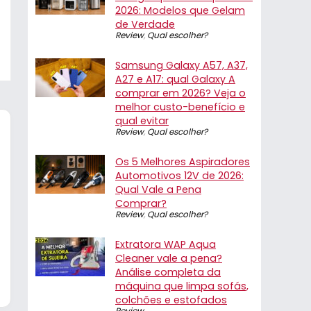
2026: Modelos que Gelam
de Verdade
Review
,
Qual escolher?
Samsung Galaxy A57, A37,
A27 e A17: qual Galaxy A
comprar em 2026? Veja o
melhor custo-benefício e
qual evitar
Review
,
Qual escolher?
Os 5 Melhores Aspiradores
Automotivos 12V de 2026:
Qual Vale a Pena
Comprar?
Review
,
Qual escolher?
Extratora WAP Aqua
Cleaner vale a pena?
Análise completa da
máquina que limpa sofás,
colchões e estofados
Review