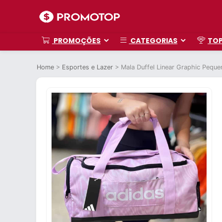
PROMOÇÕES
CATEGORIAS
TO
Home
>
Esportes e Lazer
>
Mala Duffel Linear Graphic Peque