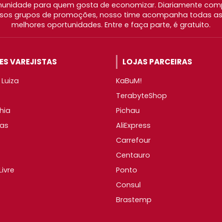
nidade para quem gosta de economizar. Diariamente com
os grupos de promoções, nosso time acompanha todas as l
melhores oportunidades. Entre e faça parte, é gratuito.
S VAREJISTAS
LOJAS PARCEIRAS
Luiza
KaBuM!
TerabyteShop
hia
Pichau
as
AliExpress
Carrefour
Centauro
ivre
Ponto
Consul
Brastemp