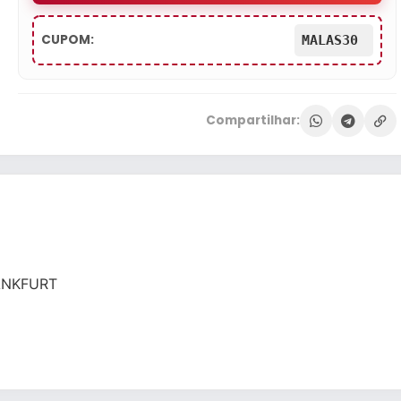
CUPOM:
MALAS30
Compartilhar:
ANKFURT