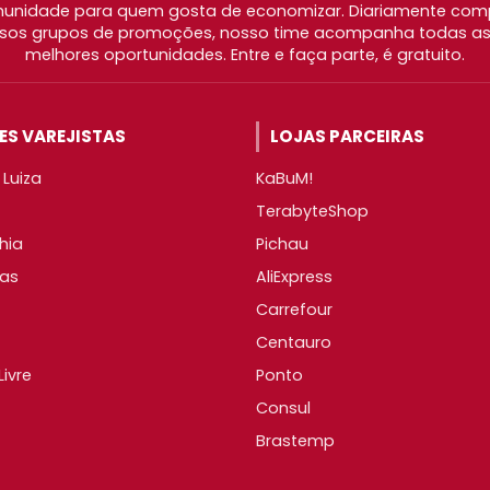
nidade para quem gosta de economizar. Diariamente com
os grupos de promoções, nosso time acompanha todas as l
melhores oportunidades. Entre e faça parte, é gratuito.
S VAREJISTAS
LOJAS PARCEIRAS
Luiza
KaBuM!
TerabyteShop
hia
Pichau
as
AliExpress
Carrefour
Centauro
ivre
Ponto
Consul
Brastemp