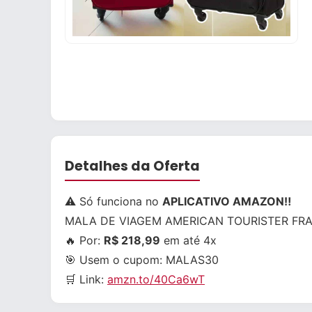
Detalhes da Oferta
⚠️ Só funciona no
APLICATIVO AMAZON‼️
MALA DE VIAGEM AMERICAN TOURISTER FR
🔥 Por:
R$ 218,99
em até 4x
🎯 Usem o cupom:
MALAS30
🛒 Link:
amzn.to/40Ca6wT