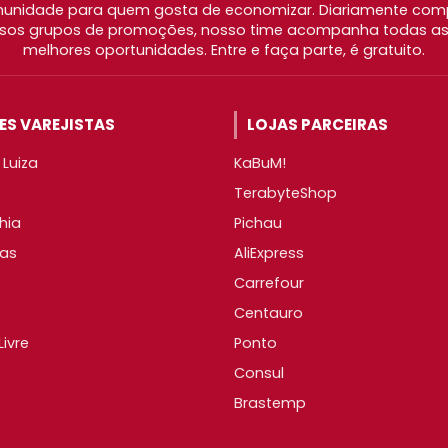
nidade para quem gosta de economizar. Diariamente com
os grupos de promoções, nosso time acompanha todas as l
melhores oportunidades. Entre e faça parte, é gratuito.
S VAREJISTAS
LOJAS PARCEIRAS
Luiza
KaBuM!
TerabyteShop
hia
Pichau
as
AliExpress
Carrefour
Centauro
ivre
Ponto
Consul
Brastemp