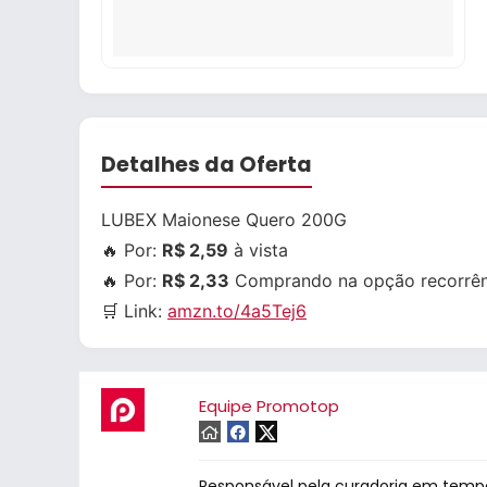
Detalhes da Oferta
LUBEX Maionese Quero 200G
🔥 Por:
R$ 2,59
à vista
🔥 Por:
R$ 2,33
Comprando na opção recorrên
🛒 Link:
amzn.to/4a5Tej6
Equipe Promotop
Responsável pela curadoria em tempo