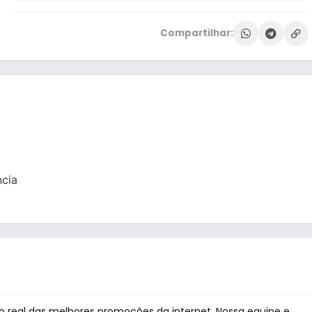
Compartilhar:
cia
 real das melhores promoções da internet. Nossa equipe e