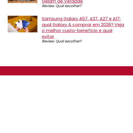
Gelam de Verdade
Review
,
Qual escolher?
Samsung Galaxy A57, A37, A27 e A17:
qual Galaxy A comprar em 2026? Veja
o melhor custo-benefício e qual
evitar
Review
,
Qual escolher?
SOBRE NÓS
O Promotop é uma comunidade para quem gosta de
economizar. Diariamente compartilhando promoções,
descontos e bugs em nossos grupos de promoções,
nosso time acompanha todas as lojas confiáveis atrás
das melhores oportunidades. Entre e faça parte, é
gratuito.