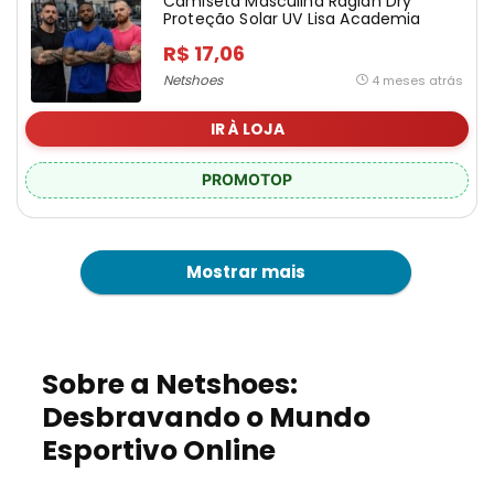
Camiseta Masculina Raglan Dry
Proteção Solar UV Lisa Academia
Ciclismo Esporte
R$ 17,06
Netshoes
4 meses atrás
IR À LOJA
PROMOTOP
Mostrar mais
Sobre a Netshoes:
Desbravando o Mundo
Esportivo Online