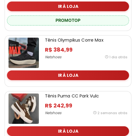
IR À LOJA
PROMOTOP
Tênis Olympikus Corre Max
R$ 384,99
Netshoes
1 dia atrás
IR À LOJA
Tênis Puma CC Park Vulc
R$ 242,99
Netshoes
2 semanas atrás
IR À LOJA