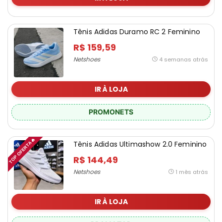
Tênis Adidas Duramo RC 2 Feminino
R$ 159,59
Netshoes
4 semanas atrás
IR À LOJA
PROMONETS
TOP OFERTA🔥
Tênis Adidas Ultimashow 2.0 Feminino
R$ 144,49
Netshoes
1 mês atrás
IR À LOJA