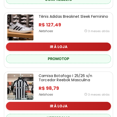
Tênis Adidas Breaknet Sleek Feminino
R$ 127,49
Netshoes
3 meses atrás
IR À LOJA
PROMOTOP
Camisa Botafogo I 25/26 s/n
Torcedor Reebok Masculina
R$ 98,79
Netshoes
3 meses atrás
IR À LOJA