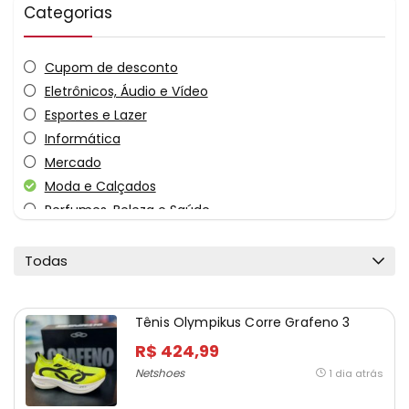
Categorias
Cupom de desconto
Eletrônicos, Áudio e Vídeo
Esportes e Lazer
Informática
Mercado
Moda e Calçados
Perfumes, Beleza e Saúde
Relógios e Jóias
Sem Categoria
Todas
Viagem e Turismo
Todas as categorias
Tênis Olympikus Corre Grafeno 3
R$ 424,99
Netshoes
1 dia atrás