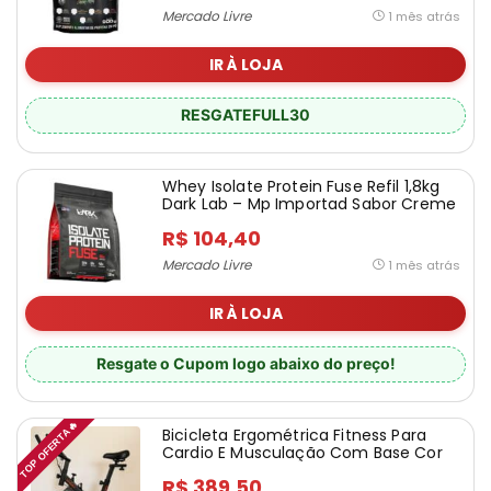
Mercado Livre
1 mês atrás
IR À LOJA
RESGATEFULL30
Whey Isolate Protein Fuse Refil 1,8kg
Dark Lab – Mp Importad Sabor Creme
de avelã
R$ 104,40
Mercado Livre
1 mês atrás
IR À LOJA
Resgate o Cupom logo abaixo do preço!
TOP OFERTA🔥
Bicicleta Ergométrica Fitness Para
Cardio E Musculação Com Base Cor
Preto E Vermelho 6kg Inercia Marca
R$ 389,50
Sevenfit