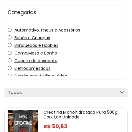
Categorias
Automotivo, Pneus e Acessórios
Bebês e Crianças
Brinquedos e Hobbies
Cama,Mesa e Banho
Cupom de desconto
Eletrodomésticos
Eletrônicos, Áudio e Vídeo
Esportes e Lazer
Ferramentas e construção
Todas
Filmes e Livros
Games e Console
Creatina Monohidratada Pura 500g
Informática
Dark Lab Unidade
Mercado
R$ 50,83
Moda e Calçados