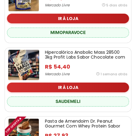
Mercado Livre
5 dias atrás
IR À LOJA
MIMOPARAVOCE
Hipercalórico Anabolic Mass 28500
3kg Profit Labs Sabor Chocolate com
Morango
R$ 54,40
Mercado Livre
1 semana atrás
IR À LOJA
SAUDEMELI
TOP OFERTA🔥
Pasta de Amendoim Dr. Peanut
Gourmet Com Whey Protein Sabor
Brigadeiro de Colher 600g
R$ 27,93