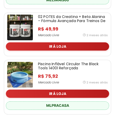
02 POTES da Creatina + Beta Alanina
– Fórmula Avançada Para Treinos De
Alta Intensidade Com Matéria-prima
R$ 49,99
Importada. E Zero Carboidrato – 150g
Mercado Livre
2 meses atrás
IR À LOJA
Piscina Inflável Circular The Black
Tools 1400l Reforçada
R$ 75,92
Mercado Livre
2 meses atrás
IR À LOJA
MLPRACASA