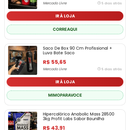
Mercado Livre
5 dias atrás
IR À LOJA
CORREAQUI
Saco De Box 90 Cm Profissional +
Luva Bate Saco
R$ 55,65
Mercado Livre
5 dias atrás
IR À LOJA
MIMOPARAVOCE
Hipercalórico Anabolic Mass 28500
3kg Profit Labs Sabor Baunilha
R$ 43,91