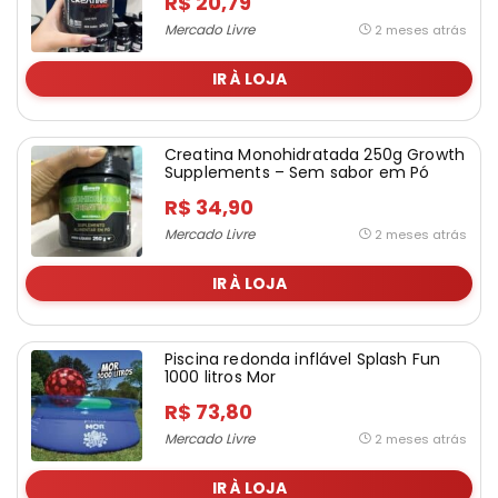
R$ 20,79
Mercado Livre
2 meses atrás
IR À LOJA
Creatina Monohidratada 250g Growth
Supplements – Sem sabor em Pó
R$ 34,90
Mercado Livre
2 meses atrás
IR À LOJA
Piscina redonda inflável Splash Fun
1000 litros Mor
R$ 73,80
Mercado Livre
2 meses atrás
IR À LOJA