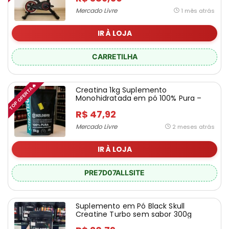
Mercado Livre
1 mês atrás
IR À LOJA
CARRETILHA
TOP OFERTA🔥
Creatina 1kg Suplemento
Monohidratada em pó 100% Pura –
Soldiers Nutrition
R$ 47,92
Mercado Livre
2 meses atrás
IR À LOJA
PRE7D07ALLSITE
Suplemento em Pó Black Skull
Creatine Turbo sem sabor 300g