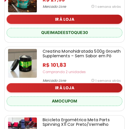
Mercado Livre
1 semana atrás
IR À LOJA
QUEIMADEESTOQUE30
Creatina Monohidratada 500g Growth
Supplements – Sem Sabor em Pó
R$ 101,83
Comprando 2 unidades
Mercado Livre
1 semana atrás
IR À LOJA
AMOCUPOM
Bicicleta Ergométrica Meta Parts
Spinning X11 Cor Preto/Vermelho