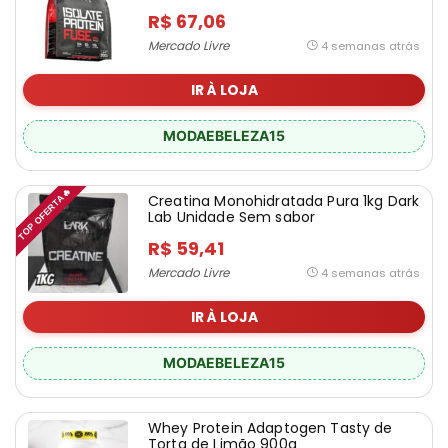
R$ 67,06
Mercado Livre
4 semanas atrás
IR À LOJA
MODAEBELEZA15
TOP OFERTA🔥
Creatina Monohidratada Pura 1kg Dark
Lab Unidade Sem sabor
R$ 59,41
Mercado Livre
4 semanas atrás
IR À LOJA
MODAEBELEZA15
Whey Protein Adaptogen Tasty de
Torta de Limão 900g