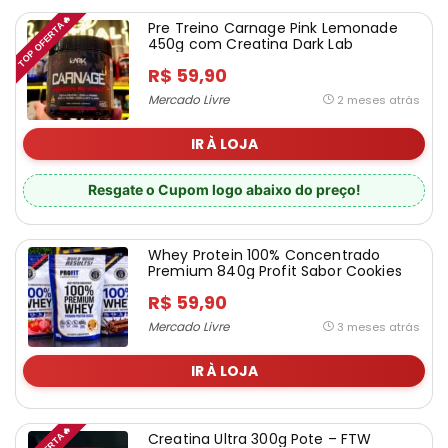
TOP OFERTA🔥
Pre Treino Carnage Pink Lemonade
450g com Creatina Dark Lab
R$ 59,90
Mercado Livre
2 meses atrás
IR À LOJA
Resgate o Cupom logo abaixo do preço!
Whey Protein 100% Concentrado
Premium 840g Profit Sabor Cookies
R$ 59,90
Mercado Livre
3 meses atrás
IR À LOJA
Creatina Ultra 300g Pote – FTW