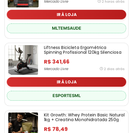
Mercado Livre
2 horas atrás
Móveis e Decoração
Perfumes, Beleza e Saúde
IR À LOJA
Relógios e Jóias
Sem Categoria
MLTEMSAUDE
Smartphones, Tablets e Telefones
Utensílios Domésticos
Liftness Bicicleta Ergométrica
Viagem e Turismo
Spinning Profissional 120kg Silenciosa
Todas as categorias
R$ 341,66
Mercado Livre
2 dias atrás
IR À LOJA
ESPORTESML
Kit Growth: Whey Protein Basic Natural
1kg + Creatina Monohidratada 250g
R$ 78,49