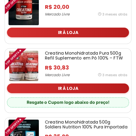
TOP OFERTA🔥
R$ 20,00
Mercado Livre
3 meses atrás
IR À LOJA
TOP OFERTA🔥
Creatina Monohidratada Pura 500g
Refil Suplemento em Pó 100% – FTW
R$ 30,83
Mercado Livre
3 meses atrás
IR À LOJA
Resgate o Cupom logo abaixo do preço!
TOP OFERTA🔥
Creatina Monohidratada 500g
Soldiers Nutrition 100% Pura Importada
Alta Performance Músculo Treino