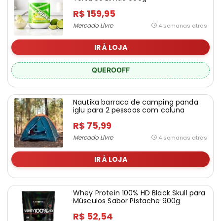
R$ 159,95
Mercado Livre
4 semanas atrás
IR À LOJA
QUEROOFF
Nautika barraca de camping panda
iglu para 2 pessoas com coluna
d’água de 600mm cor azul
R$ 75,99
Mercado Livre
4 semanas atrás
IR À LOJA
Whey Protein 100% HD Black Skull para
Músculos Sabor Pistache 900g
R$ 52,54