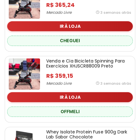
R$ 365,24
Mercado Livre
3 semanas atrás
IR À LOJA
CHEGUEI
Venda e Cia Bicicleta Spinning Para
Exercícios XHJSCRB8009 Preto
Vermelho
R$ 359,15
Mercado Livre
3 semanas atrás
IR À LOJA
OFFMELI
Whey Isolate Protein Fuse 900g Dark
Lab Sabor Chocolate