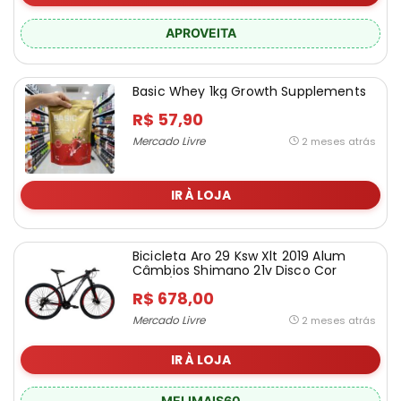
APROVEITA
Basic Whey 1kg Growth Supplements
R$ 57,90
Mercado Livre
2 meses atrás
IR À LOJA
Bicicleta Aro 29 Ksw Xlt 2019 Alum
Câmbios Shimano 21v Disco Cor
Preto/vermelho Tamanho Do Quadro
R$ 678,00
19
Mercado Livre
2 meses atrás
IR À LOJA
MELIMAIS60