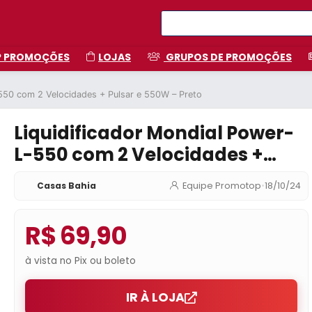
P PROMOÇÕES
LOJAS
GRUPOS DE PROMOÇÕES
-550 com 2 Velocidades + Pulsar e 550W – Preto
Liquidificador Mondial Power-
L-550 com 2 Velocidades +
Pulsar e 550W – Preto
Casas Bahia
Equipe Promotop
•
18/10/24
R$ 69,90
à vista no Pix ou boleto
IR À LOJA