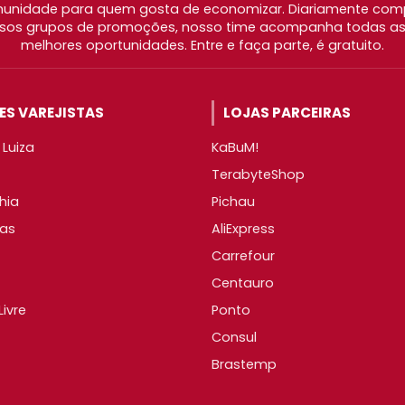
nidade para quem gosta de economizar. Diariamente com
os grupos de promoções, nosso time acompanha todas as l
melhores oportunidades. Entre e faça parte, é gratuito.
S VAREJISTAS
LOJAS PARCEIRAS
Luiza
KaBuM!
TerabyteShop
hia
Pichau
as
AliExpress
Carrefour
Centauro
ivre
Ponto
Consul
Brastemp