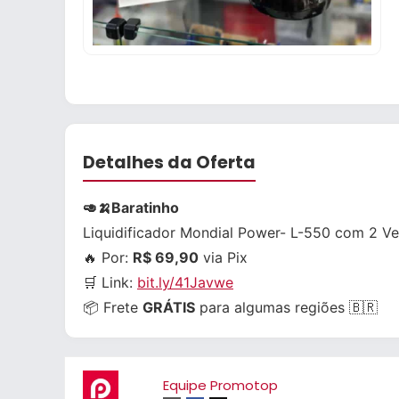
Detalhes da Oferta
🥑🍌Baratinho
Liquidificador Mondial Power- L-550 com 2 Ve
🔥 Por:
R$ 69,90
via Pix
🛒 Link:
bit.ly/41Javwe
📦 Frete
GRÁTIS
para algumas regiões 🇧🇷
Equipe Promotop