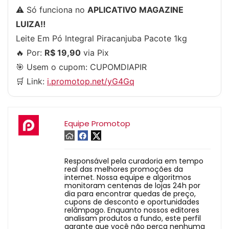
⚠️ Só funciona no
APLICATIVO MAGAZINE
LUIZA‼️
Leite Em Pó Integral Piracanjuba Pacote 1kg
🔥 Por:
R$ 19,90
via Pix
🎯 Usem o cupom:
CUPOMDIAPIR
🛒 Link:
i.promotop.net/yG4Gq
Equipe Promotop
Responsável pela curadoria em tempo
real das melhores promoções da
internet. Nossa equipe e algoritmos
monitoram centenas de lojas 24h por
dia para encontrar quedas de preço,
cupons de desconto e oportunidades
relâmpago. Enquanto nossos editores
analisam produtos a fundo, este perfil
garante que você não perca nenhuma