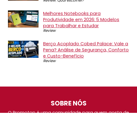
Review
,
Qual escolher?
Melhores Notebooks para
Produtividade em 2026: 5 Modelos
para Trabalhar e Estudar
Review
Berço Acoplado Cobed Palace: Vale a
Pena? Análise de Segurança, Conforto
e Custo-Benefício
Review
SOBRE NÓS
O Promotop é uma comunidade para quem gosta de
economizar. Diariamente compartilhando promoções,
descontos e bugs em nossos grupos de promoções,
nosso time acompanha todas as lojas confiáveis atrás