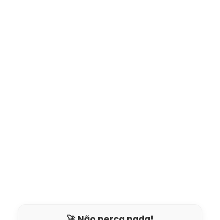
🚀 Não perca nada!