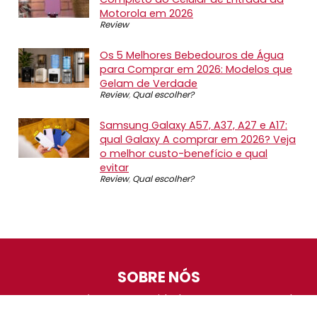
Motorola em 2026
Review
Os 5 Melhores Bebedouros de Água
para Comprar em 2026: Modelos que
Gelam de Verdade
Review
,
Qual escolher?
Samsung Galaxy A57, A37, A27 e A17:
qual Galaxy A comprar em 2026? Veja
o melhor custo-benefício e qual
evitar
Review
,
Qual escolher?
SOBRE NÓS
O Promotop é uma comunidade para quem gosta de
economizar. Diariamente compartilhando promoções,