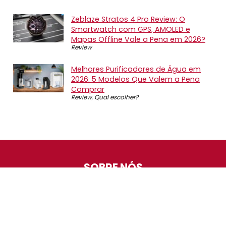
Zeblaze Stratos 4 Pro Review: O
Smartwatch com GPS, AMOLED e
Mapas Offline Vale a Pena em 2026?
Review
Melhores Purificadores de Água em
2026: 5 Modelos Que Valem a Pena
Comprar
Review
,
Qual escolher?
SOBRE NÓS
O Promotop é uma comunidade para quem gosta de
economizar. Diariamente compartilhando promoções,
descontos e bugs em nossos grupos de promoções,
nosso time acompanha todas as lojas confiáveis atrás
das melhores oportunidades. Entre e faça parte, é