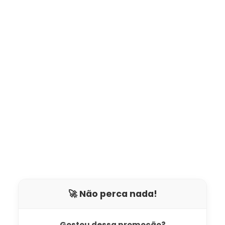
🚀 Não perca nada!
Gostou dessa promoção?