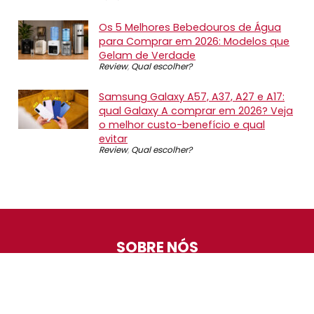
Os 5 Melhores Bebedouros de Água
para Comprar em 2026: Modelos que
Gelam de Verdade
Review
,
Qual escolher?
Samsung Galaxy A57, A37, A27 e A17:
qual Galaxy A comprar em 2026? Veja
o melhor custo-benefício e qual
evitar
Review
,
Qual escolher?
SOBRE NÓS
O Promotop é uma comunidade para quem gosta de
economizar. Diariamente compartilhando promoções,
descontos e bugs em nossos grupos de promoções,
nosso time acompanha todas as lojas confiáveis atrás