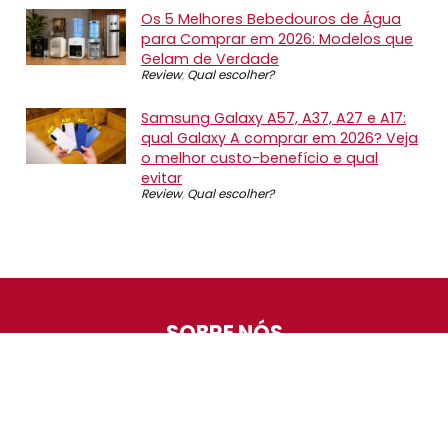
Os 5 Melhores Bebedouros de Água
para Comprar em 2026: Modelos que
Gelam de Verdade
Review
,
Qual escolher?
Samsung Galaxy A57, A37, A27 e A17:
qual Galaxy A comprar em 2026? Veja
o melhor custo-benefício e qual
evitar
Review
,
Qual escolher?
SOBRE NÓS
O Promotop é uma comunidade para quem gosta de
economizar. Diariamente compartilhando promoções,
descontos e bugs em nossos grupos de promoções,
nosso time acompanha todas as lojas confiáveis atrás
das melhores oportunidades. Entre e faça parte, é