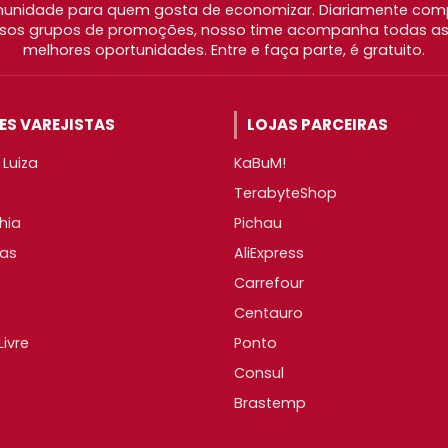
nidade para quem gosta de economizar. Diariamente com
os grupos de promoções, nosso time acompanha todas as l
melhores oportunidades. Entre e faça parte, é gratuito.
S VAREJISTAS
LOJAS PARCEIRAS
Luiza
KaBuM!
TerabyteShop
hia
Pichau
as
AliExpress
Carrefour
Centauro
ivre
Ponto
Consul
Brastemp