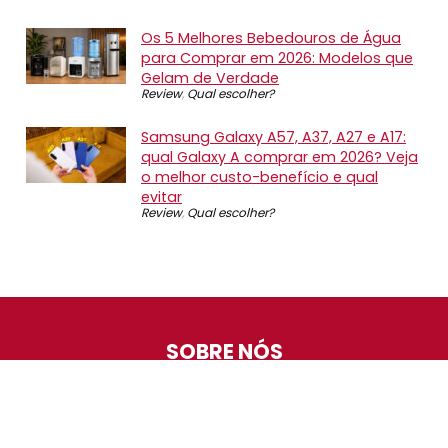
Os 5 Melhores Bebedouros de Água
para Comprar em 2026: Modelos que
Gelam de Verdade
Review
,
Qual escolher?
Samsung Galaxy A57, A37, A27 e A17:
qual Galaxy A comprar em 2026? Veja
o melhor custo-benefício e qual
evitar
Review
,
Qual escolher?
SOBRE NÓS
O Promotop é uma comunidade para quem gosta de
economizar. Diariamente compartilhando promoções,
descontos e bugs em nossos grupos de promoções,
nosso time acompanha todas as lojas confiáveis atrás