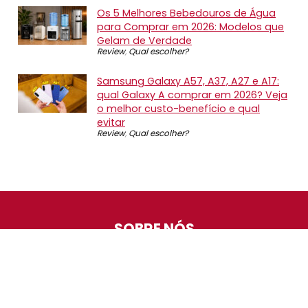
Os 5 Melhores Bebedouros de Água
para Comprar em 2026: Modelos que
Gelam de Verdade
Review
,
Qual escolher?
Samsung Galaxy A57, A37, A27 e A17:
qual Galaxy A comprar em 2026? Veja
o melhor custo-benefício e qual
evitar
Review
,
Qual escolher?
SOBRE NÓS
O Promotop é uma comunidade para quem gosta de
economizar. Diariamente compartilhando promoções,
descontos e bugs em nossos grupos de promoções,
nosso time acompanha todas as lojas confiáveis atrás
das melhores oportunidades. Entre e faça parte, é