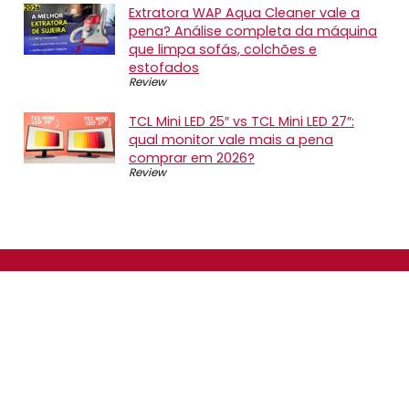
Extratora WAP Aqua Cleaner vale a
pena? Análise completa da máquina
que limpa sofás, colchões e
estofados
Review
TCL Mini LED 25″ vs TCL Mini LED 27″:
qual monitor vale mais a pena
comprar em 2026?
Review
SOBRE NÓS
O Promotop é uma comunidade para quem gosta de
economizar. Diariamente compartilhando promoções,
descontos e bugs em nossos grupos de promoções,
nosso time acompanha todas as lojas confiáveis atrás
das melhores oportunidades. Entre e faça parte, é