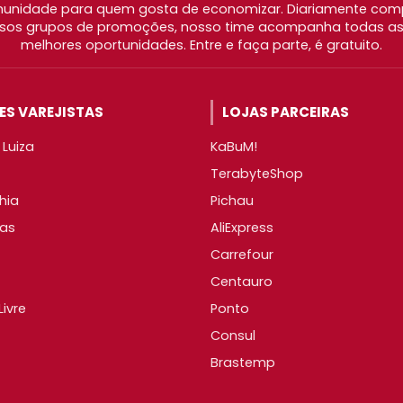
nidade para quem gosta de economizar. Diariamente com
os grupos de promoções, nosso time acompanha todas as l
melhores oportunidades. Entre e faça parte, é gratuito.
S VAREJISTAS
LOJAS PARCEIRAS
Luiza
KaBuM!
TerabyteShop
hia
Pichau
as
AliExpress
Carrefour
Centauro
ivre
Ponto
Consul
Brastemp