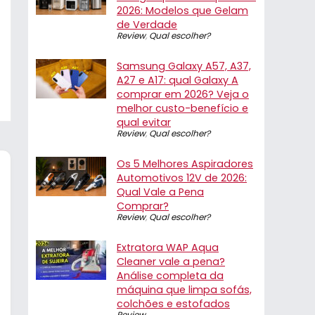
2026: Modelos que Gelam
de Verdade
Review
,
Qual escolher?
Samsung Galaxy A57, A37,
A27 e A17: qual Galaxy A
comprar em 2026? Veja o
melhor custo-benefício e
qual evitar
Review
,
Qual escolher?
Os 5 Melhores Aspiradores
Automotivos 12V de 2026:
Qual Vale a Pena
Comprar?
Review
,
Qual escolher?
Extratora WAP Aqua
Cleaner vale a pena?
Análise completa da
máquina que limpa sofás,
colchões e estofados
Review