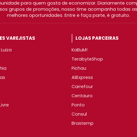
nidade para quem gosta de economizar. Diariamente com
os grupos de promoções, nosso time acompanha todas as l
melhores oportunidades. Entre e faça parte, é gratuito.
S VAREJISTAS
LOJAS PARCEIRAS
Luiza
KaBuM!
TerabyteShop
hia
Pichau
as
AliExpress
Carrefour
Centauro
ivre
Ponto
Consul
Brastemp