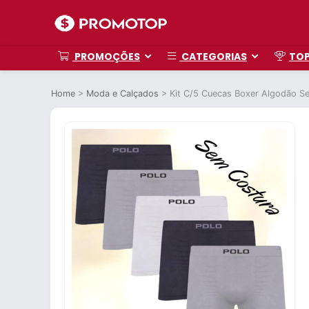
PROMOÇÕES
CATEGORIAS
TO
Home
>
Moda e Calçados
>
Kit C/5 Cuecas Boxer Algodão S