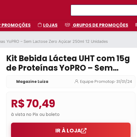
P PROMOÇÕES
LOJAS
GRUPOS DE PROMOÇÕES
ínas YoPRO – Sem Lactose Zero Açúcar 250ml 12 Unidades
Kit Bebida Láctea UHT com 15g
de Proteínas YoPRO – Sem
Lactose Zero Açúcar 250ml 12
Magazine Luiza
Equipe Promotop
•
31/01/24
Unidades
R$ 70,49
à vista no Pix ou boleto
IR À LOJA