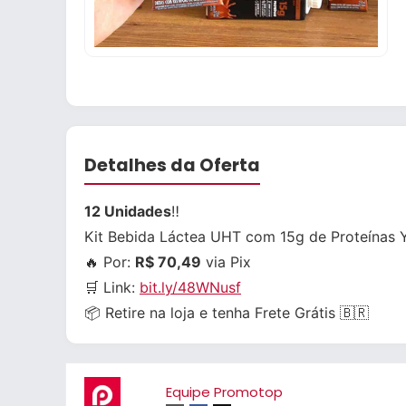
Detalhes da Oferta
12 Unidades
‼
Kit Bebida Láctea UHT com 15g de Proteínas
🔥 Por:
R$ 70,49
via Pix
🛒 Link:
bit.ly/48WNusf
📦 Retire na loja e tenha Frete Grátis 🇧🇷
Equipe Promotop