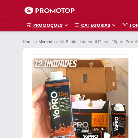
PROMOÇÕES
CATEGORIAS
TO
Home
>
Mercado
>
Kit Bebida Láctea UHT com 15g de Prote