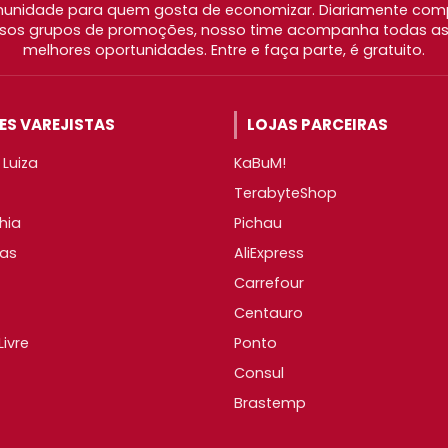
nidade para quem gosta de economizar. Diariamente com
os grupos de promoções, nosso time acompanha todas as l
melhores oportunidades. Entre e faça parte, é gratuito.
S VAREJISTAS
LOJAS PARCEIRAS
Luiza
KaBuM!
TerabyteShop
hia
Pichau
as
AliExpress
Carrefour
Centauro
ivre
Ponto
Consul
Brastemp