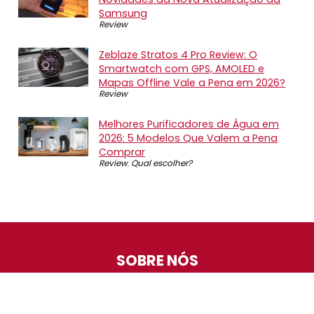
Samsung
Review
Zeblaze Stratos 4 Pro Review: O
Smartwatch com GPS, AMOLED e
Mapas Offline Vale a Pena em 2026?
Review
Melhores Purificadores de Água em
2026: 5 Modelos Que Valem a Pena
Comprar
Review
,
Qual escolher?
SOBRE NÓS
O Promotop é uma comunidade para quem gosta de
economizar. Diariamente compartilhando promoções,
descontos e bugs em nossos grupos de promoções,