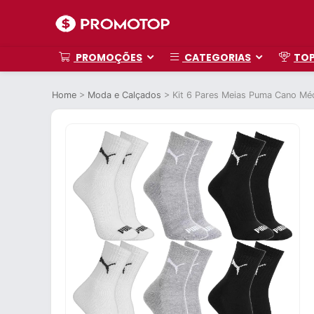
PROMOÇÕES
CATEGORIAS
TO
Home
>
Moda e Calçados
>
Kit 6 Pares Meias Puma Cano Méd