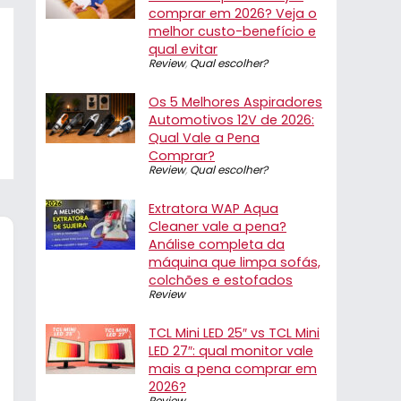
comprar em 2026? Veja o
melhor custo-benefício e
qual evitar
Review
,
Qual escolher?
Os 5 Melhores Aspiradores
Automotivos 12V de 2026:
Qual Vale a Pena
Comprar?
Review
,
Qual escolher?
Extratora WAP Aqua
Cleaner vale a pena?
Análise completa da
máquina que limpa sofás,
colchões e estofados
Review
TCL Mini LED 25″ vs TCL Mini
LED 27″: qual monitor vale
mais a pena comprar em
2026?
Review