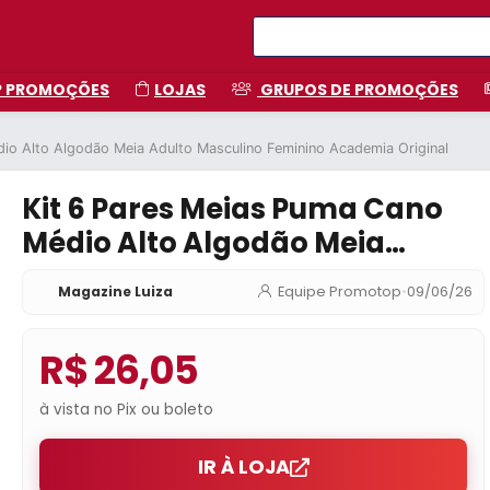
P PROMOÇÕES
LOJAS
GRUPOS DE PROMOÇÕES
io Alto Algodão Meia Adulto Masculino Feminino Academia Original
Kit 6 Pares Meias Puma Cano
Médio Alto Algodão Meia
Adulto Masculino Feminino
Magazine Luiza
Equipe Promotop
•
09/06/26
Academia Original
R$ 26,05
à vista no Pix ou boleto
IR À LOJA