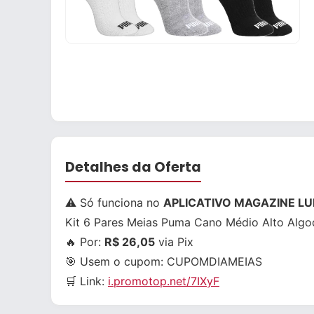
Detalhes da Oferta
⚠️ Só funciona no
APLICATIVO MAGAZINE LUI
Kit 6 Pares Meias Puma Cano Médio Alto Algo
🔥 Por:
R$ 26,05
via Pix
🎯 Usem o cupom:
CUPOMDIAMEIAS
🛒 Link:
i.promotop.net/7IXyF