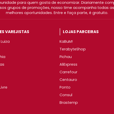
nidade para quem gosta de economizar. Diariamente com
os grupos de promoções, nosso time acompanha todas as l
melhores oportunidades. Entre e faça parte, é gratuito.
S VAREJISTAS
LOJAS PARCEIRAS
Luiza
KaBuM!
TerabyteShop
hia
Pichau
as
AliExpress
Carrefour
Centauro
ivre
Ponto
Consul
Brastemp