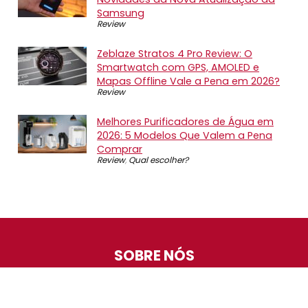
Samsung
Review
Zeblaze Stratos 4 Pro Review: O
Smartwatch com GPS, AMOLED e
Mapas Offline Vale a Pena em 2026?
Review
Melhores Purificadores de Água em
2026: 5 Modelos Que Valem a Pena
Comprar
Review
,
Qual escolher?
SOBRE NÓS
O Promotop é uma comunidade para quem gosta de
economizar. Diariamente compartilhando promoções,
descontos e bugs em nossos grupos de promoções,