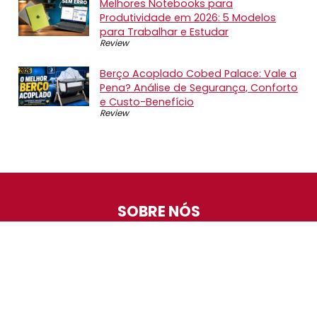
Melhores Notebooks para
Produtividade em 2026: 5 Modelos
para Trabalhar e Estudar
Review
Berço Acoplado Cobed Palace: Vale a
Pena? Análise de Segurança, Conforto
e Custo-Benefício
Review
SOBRE NÓS
O Promotop é uma comunidade para quem gosta de
economizar. Diariamente compartilhando promoções,
descontos e bugs em nossos grupos de promoções,
nosso time acompanha todas as lojas confiáveis atrás
das melhores oportunidades. Entre e faça parte, é
gratuito.