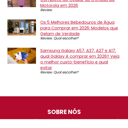
Motorola em 2026
Review
Os 5 Melhores Bebedouros de Água
para Comprar em 2026: Modelos que
Gelam de Verdade
Review
,
Qual escolher?
Samsung Galaxy A57, A37, A27 e A17:
qual Galaxy A comprar em 2026? Veja
o melhor custo-benefício e qual
evitar
Review
,
Qual escolher?
SOBRE NÓS
O Promotop é uma comunidade para quem gosta de
economizar. Diariamente compartilhando promoções,