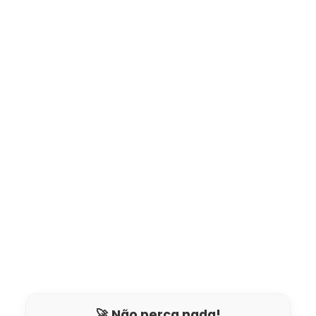
🚀 Não perca nada!