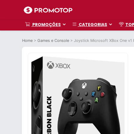
PROMOÇÕES
CATEGORIAS
TO
Home
>
Games e Console
>
Joystick Microsoft XBox One v1 