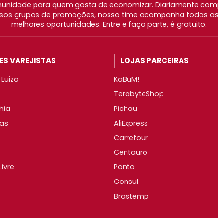
nidade para quem gosta de economizar. Diariamente com
os grupos de promoções, nosso time acompanha todas as l
melhores oportunidades. Entre e faça parte, é gratuito.
S VAREJISTAS
LOJAS PARCEIRAS
Luiza
KaBuM!
TerabyteShop
hia
Pichau
as
AliExpress
Carrefour
Centauro
ivre
Ponto
Consul
Brastemp