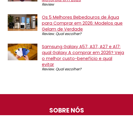
Review
Os 5 Melhores Bebedouros de Água
para Comprar em 2026: Modelos que
Gelam de Verdade
Review
,
Qual escolher?
Samsung Galaxy A57, A37, A27 e A17:
qual Galaxy A comprar em 2026? Veja
o melhor custo-benefício e qual
evitar
Review
,
Qual escolher?
SOBRE NÓS
O Promotop é uma comunidade para quem gosta de
economizar. Diariamente compartilhando promoções,
descontos e bugs em nossos grupos de promoções,