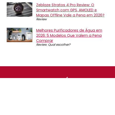
Zeblaze Stratos 4 Pro Review: O
Smartwatch com GPS, AMOLED e
Mapas Offline Vale a Pena em 2026?
Review
Melhores Purificadores de Água em
2026: 5 Modelos Que Valem a Pena
Comprar
Review
,
Qual escolher?
SOBRE NÓS
O Promotop é uma comunidade para quem gosta de
economizar. Diariamente compartilhando promoções,
descontos e bugs em nossos grupos de promoções,
nosso time acompanha todas as lojas confiáveis atrás
das melhores oportunidades. Entre e faça parte, é
gratuito.