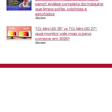
pena? Análise completa da máquina
que limpa sofás, colchões e
estofados
Review
TCL Mini LED 25″ vs TCL Mini LED 27″:
qual monitor vale mais a pena
comprar em 2026?
Review
SOBRE NÓS
O Promotop é uma comunidade para quem gosta de
economizar. Diariamente compartilhando promoções,
descontos e bugs em nossos grupos de promoções,
nosso time acompanha todas as lojas confiáveis atrás
das melhores oportunidades. Entre e faça parte, é
gratuito.