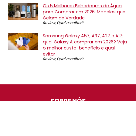
Os 5 Melhores Bebedouros de Água
para Comprar em 2026: Modelos que
Gelam de Verdade
Review
,
Qual escolher?
Samsung Galaxy A57, A37, A27 e A17:
qual Galaxy A comprar em 2026? Veja
o melhor custo-benefício e qual
evitar
Review
,
Qual escolher?
SOBRE NÓS
O Promotop é uma comunidade para quem gosta de
economizar. Diariamente compartilhando promoções,
descontos e bugs em nossos grupos de promoções,
nosso time acompanha todas as lojas confiáveis atrás
das melhores oportunidades. Entre e faça parte, é