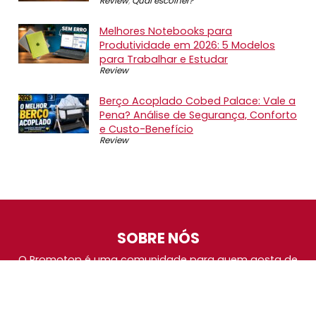
Review
,
Qual escolher?
Melhores Notebooks para
Produtividade em 2026: 5 Modelos
para Trabalhar e Estudar
Review
Berço Acoplado Cobed Palace: Vale a
Pena? Análise de Segurança, Conforto
e Custo-Benefício
Review
SOBRE NÓS
O Promotop é uma comunidade para quem gosta de
economizar. Diariamente compartilhando promoções,
descontos e bugs em nossos grupos de promoções,
nosso time acompanha todas as lojas confiáveis atrás