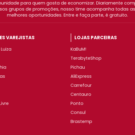
nidade para quem gosta de economizar. Diariamente com
os grupos de promoções, nosso time acompanha todas as l
melhores oportunidades. Entre e faça parte, é gratuito.
S VAREJISTAS
LOJAS PARCEIRAS
Luiza
KaBuM!
TerabyteShop
hia
Pichau
as
AliExpress
Carrefour
Centauro
ivre
Ponto
Consul
Brastemp