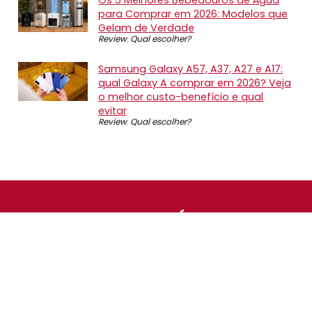
para Comprar em 2026: Modelos que
Gelam de Verdade
Review
,
Qual escolher?
Samsung Galaxy A57, A37, A27 e A17:
qual Galaxy A comprar em 2026? Veja
o melhor custo-benefício e qual
evitar
Review
,
Qual escolher?
SOBRE NÓS
O Promotop é uma comunidade para quem gosta de
economizar. Diariamente compartilhando promoções,
descontos e bugs em nossos grupos de promoções,
nosso time acompanha todas as lojas confiáveis atrás
das melhores oportunidades. Entre e faça parte, é
gratuito.