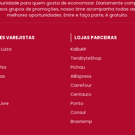
nidade para quem gosta de economizar. Diariamente com
os grupos de promoções, nosso time acompanha todas as l
melhores oportunidades. Entre e faça parte, é gratuito.
S VAREJISTAS
LOJAS PARCEIRAS
Luiza
KaBuM!
TerabyteShop
hia
Pichau
as
AliExpress
Carrefour
Centauro
ivre
Ponto
Consul
Brastemp