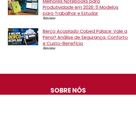
Melhores Notebooks para
Produtividade em 2026: 5 Modelos
para Trabalhar e Estudar
Review
Berço Acoplado Cobed Palace: Vale a
Pena? Análise de Segurança, Conforto
e Custo-Benefício
Review
SOBRE NÓS
O Promotop é uma comunidade para quem gosta de
economizar. Diariamente compartilhando promoções,
descontos e bugs em nossos grupos de promoções,
nosso time acompanha todas as lojas confiáveis atrás
das melhores oportunidades. Entre e faça parte, é
gratuito.