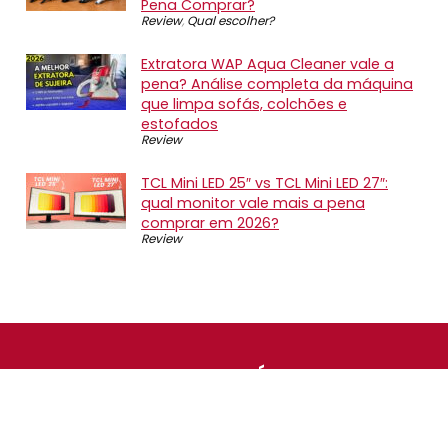
Pena Comprar?
Review
,
Qual escolher?
Extratora WAP Aqua Cleaner vale a
pena? Análise completa da máquina
que limpa sofás, colchões e
estofados
Review
TCL Mini LED 25″ vs TCL Mini LED 27″:
qual monitor vale mais a pena
comprar em 2026?
Review
SOBRE NÓS
O Promotop é uma comunidade para quem gosta de
economizar. Diariamente compartilhando promoções,