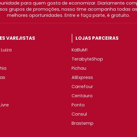
nidade para quem gosta de economizar. Diariamente com
os grupos de promoções, nosso time acompanha todas as l
melhores oportunidades. Entre e faça parte, é gratuito.
S VAREJISTAS
LOJAS PARCEIRAS
Luiza
KaBuM!
TerabyteShop
hia
Pichau
as
AliExpress
Carrefour
Centauro
ivre
Ponto
Consul
Brastemp