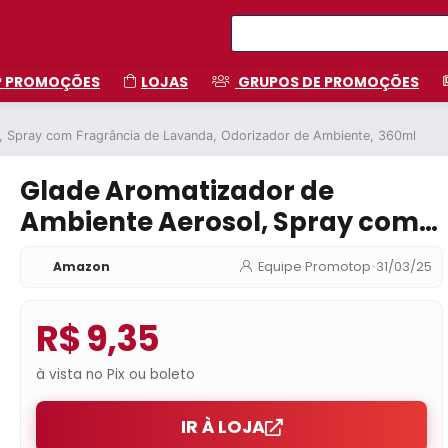
P PROMOÇÕES
LOJAS
GRUPOS DE PROMOÇÕES
, Spray com Fragrância de Lavanda, Odorizador de Ambiente, 360ml
Glade Aromatizador de
Ambiente Aerosol, Spray com
Fragrância de Lavanda,
Amazon
Equipe Promotop
•
31/03/25
Odorizador de Ambiente,
360ml
R$ 9,35
à vista no Pix ou boleto
IR À LOJA