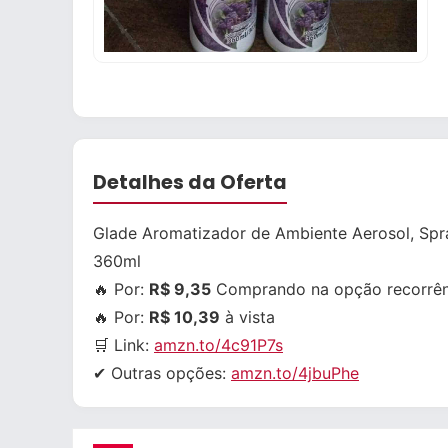
Detalhes da Oferta
Glade Aromatizador de Ambiente Aerosol, Spr
360ml
🔥 Por:
R$ 9,35
Comprando na opção recorrên
🔥 Por:
R$ 10,39
à vista
🛒 Link:
amzn.to/4c91P7s
✔ Outras opções:
amzn.to/4jbuPhe