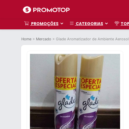
PROMOÇÕES
CATEGORIAS
TO
Home
>
Mercado
>
Glade Aromatizador de Ambiente Aerosol