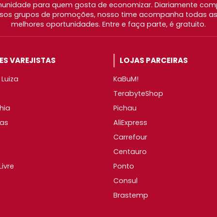
nidade para quem gosta de economizar. Diariamente com
os grupos de promoções, nosso time acompanha todas as l
melhores oportunidades. Entre e faça parte, é gratuito.
S VAREJISTAS
LOJAS PARCEIRAS
Luiza
KaBuM!
TerabyteShop
hia
Pichau
as
AliExpress
Carrefour
Centauro
ivre
Ponto
Consul
Brastemp