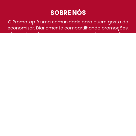
SOBRE NÓS
O Promotop é uma comunidade para quem gosta de
economizar. Diariamente compartilhando promoções,
descontos e bugs em nossos grupos de promoções,
nosso time acompanha todas as lojas confiáveis atrás
das melhores oportunidades. Entre e faça parte, é
gratuito.
PÁGINAS ESPECIAIS
BlackFriday 2026
Cybermonday 2026
Amazon Prime Day 2026
Grupos de Promoções
Política de Privacidade
Fale com o Promotop