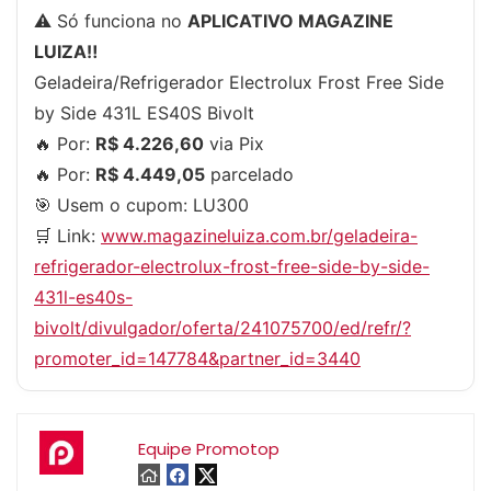
⚠️ Só funciona no
APLICATIVO MAGAZINE
LUIZA‼️
Geladeira/Refrigerador Electrolux Frost Free Side
by Side 431L ES40S Bivolt
🔥 Por:
R$ 4.226,60
via Pix
🔥 Por:
R$ 4.449,05
parcelado
🎯 Usem o cupom:
LU300
🛒 Link:
www.magazineluiza.com.br/geladeira-
refrigerador-electrolux-frost-free-side-by-side-
431l-es40s-
bivolt/divulgador/oferta/241075700/ed/refr/?
promoter_id=147784&partner_id=3440
Equipe Promotop