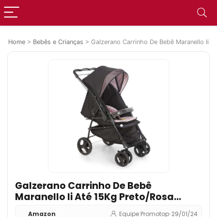
Home
>
Bebês e Crianças
>
Galzerano Carrinho De Bebê Maranello Ii A
Galzerano Carrinho De Bebê
Maranello Ii Até 15Kg Preto/Rosa
1381Ptr
Amazon
Equipe Promotop
•
29/01/24