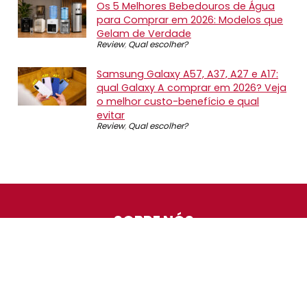
Os 5 Melhores Bebedouros de Água
para Comprar em 2026: Modelos que
Gelam de Verdade
Review
,
Qual escolher?
Samsung Galaxy A57, A37, A27 e A17:
qual Galaxy A comprar em 2026? Veja
o melhor custo-benefício e qual
evitar
Review
,
Qual escolher?
SOBRE NÓS
O Promotop é uma comunidade para quem gosta de
economizar. Diariamente compartilhando promoções,
descontos e bugs em nossos grupos de promoções,
nosso time acompanha todas as lojas confiáveis atrás
das melhores oportunidades. Entre e faça parte, é