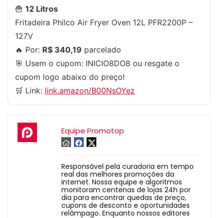
🍟
12 Litros
Fritadeira Philco Air Fryer Oven 12L PFR2200P –
127V
🔥 Por:
R$ 340,19
parcelado
🎯 Usem o cupom:
INICIO8DO8
ou resgate o
cupom logo abaixo do preço!
🛒 Link:
link.amazon/B00NsOYez
Equipe Promotop
Responsável pela curadoria em tempo
real das melhores promoções da
internet. Nossa equipe e algoritmos
monitoram centenas de lojas 24h por
dia para encontrar quedas de preço,
cupons de desconto e oportunidades
relâmpago. Enquanto nossos editores