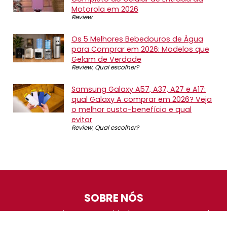
Motorola em 2026
Review
Os 5 Melhores Bebedouros de Água
para Comprar em 2026: Modelos que
Gelam de Verdade
Review
,
Qual escolher?
Samsung Galaxy A57, A37, A27 e A17:
qual Galaxy A comprar em 2026? Veja
o melhor custo-benefício e qual
evitar
Review
,
Qual escolher?
SOBRE NÓS
O Promotop é uma comunidade para quem gosta de
economizar. Diariamente compartilhando promoções,