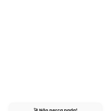
🚀 Não perca nada!