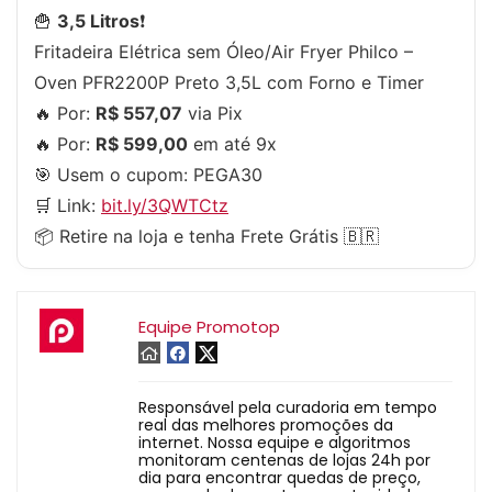
🍟
3,5 Litros
❗
Fritadeira Elétrica sem Óleo/Air Fryer Philco –
Oven PFR2200P Preto 3,5L com Forno e Timer
🔥 Por:
R$ 557,07
via Pix
🔥 Por:
R$ 599,00
em até 9x
🎯 Usem o cupom:
PEGA30
🛒 Link:
bit.ly/3QWTCtz
📦 Retire na loja e tenha Frete Grátis 🇧🇷
Equipe Promotop
Responsável pela curadoria em tempo
real das melhores promoções da
internet. Nossa equipe e algoritmos
monitoram centenas de lojas 24h por
dia para encontrar quedas de preço,