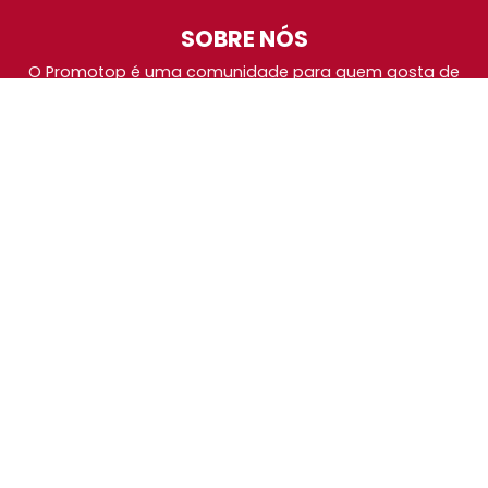
SOBRE NÓS
O Promotop é uma comunidade para quem gosta de
economizar. Diariamente compartilhando promoções,
descontos e bugs em nossos grupos de promoções,
nosso time acompanha todas as lojas confiáveis atrás
das melhores oportunidades. Entre e faça parte, é
gratuito.
PÁGINAS ESPECIAIS
BlackFriday 2026
Cybermonday 2026
Amazon Prime Day 2026
Grupos de Promoções
Política de Privacidade
Fale com o Promotop