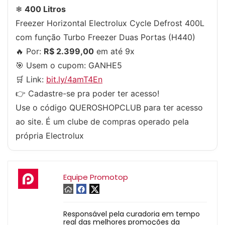
❄
400 Litros
Freezer Horizontal Electrolux Cycle Defrost 400L
com função Turbo Freezer Duas Portas (H440)
🔥 Por:
R$ 2.399,00
em até 9x
🎯 Usem o cupom:
GANHE5
🛒 Link:
bit.ly/4amT4En
👉 Cadastre-se pra poder ter acesso!
Use o código
QUEROSHOPCLUB
para ter acesso
ao site. É um clube de compras operado pela
própria Electrolux
Equipe Promotop
Responsável pela curadoria em tempo
real das melhores promoções da