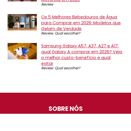
Review
Os 5 Melhores Bebedouros de Água
para Comprar em 2026: Modelos que
Gelam de Verdade
Review
,
Qual escolher?
Samsung Galaxy A57, A37, A27 e A17:
qual Galaxy A comprar em 2026? Veja
o melhor custo-benefício e qual
evitar
Review
,
Qual escolher?
SOBRE NÓS
O Promotop é uma comunidade para quem gosta de
economizar. Diariamente compartilhando promoções,
descontos e bugs em nossos grupos de promoções,