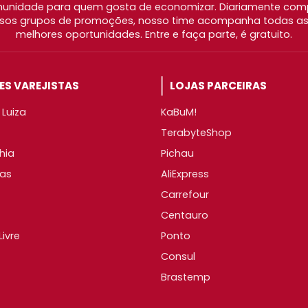
nidade para quem gosta de economizar. Diariamente com
os grupos de promoções, nosso time acompanha todas as l
melhores oportunidades. Entre e faça parte, é gratuito.
S VAREJISTAS
LOJAS PARCEIRAS
Luiza
KaBuM!
TerabyteShop
hia
Pichau
as
AliExpress
Carrefour
Centauro
ivre
Ponto
Consul
Brastemp