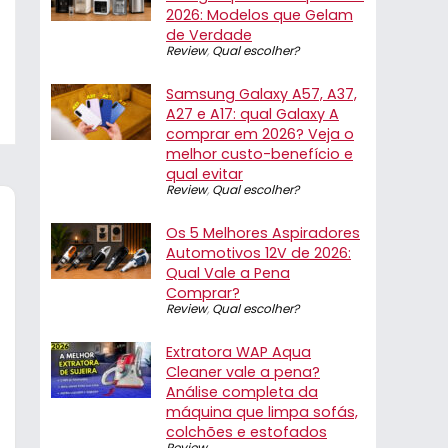
2026: Modelos que Gelam
de Verdade
Review
,
Qual escolher?
Samsung Galaxy A57, A37,
A27 e A17: qual Galaxy A
comprar em 2026? Veja o
melhor custo-benefício e
qual evitar
Review
,
Qual escolher?
Os 5 Melhores Aspiradores
Automotivos 12V de 2026:
Qual Vale a Pena
Comprar?
Review
,
Qual escolher?
Extratora WAP Aqua
Cleaner vale a pena?
Análise completa da
máquina que limpa sofás,
colchões e estofados
Review