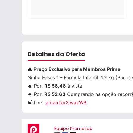
Detalhes da Oferta
⚠️ Preço Exclusivo para Membros Prime
Ninho Fases 1 – Fórmula Infantil, 1.2 kg (Pacote
🔥 Por:
R$ 58,48
à vista
🔥 Por:
R$ 52,63
Comprando na opção recorr
🛒 Link:
amzn.to/3IwavWB
Equipe Promotop