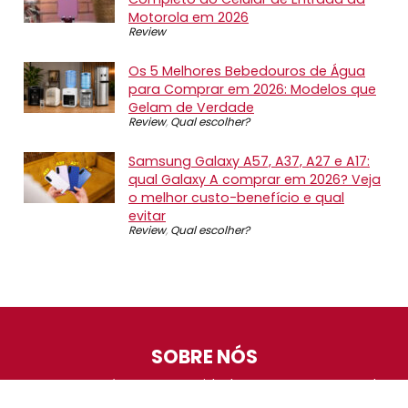
Motorola em 2026
Review
Os 5 Melhores Bebedouros de Água
para Comprar em 2026: Modelos que
Gelam de Verdade
Review
,
Qual escolher?
Samsung Galaxy A57, A37, A27 e A17:
qual Galaxy A comprar em 2026? Veja
o melhor custo-benefício e qual
evitar
Review
,
Qual escolher?
SOBRE NÓS
O Promotop é uma comunidade para quem gosta de
economizar. Diariamente compartilhando promoções,