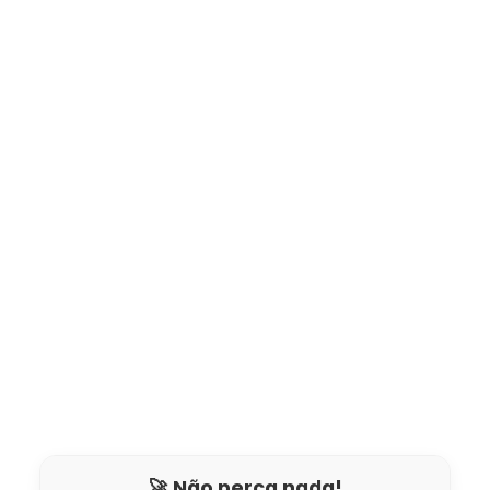
🚀 Não perca nada!