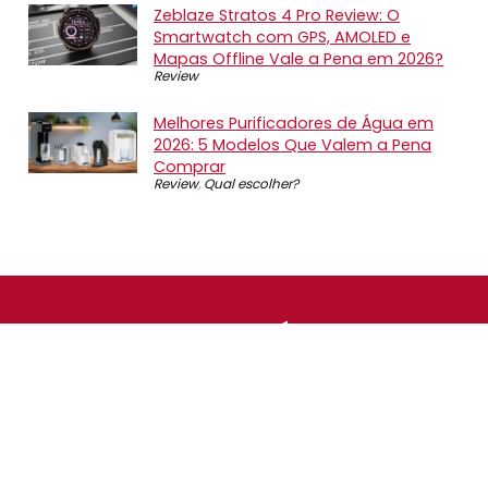
Zeblaze Stratos 4 Pro Review: O
Smartwatch com GPS, AMOLED e
Mapas Offline Vale a Pena em 2026?
Review
Melhores Purificadores de Água em
2026: 5 Modelos Que Valem a Pena
Comprar
Review
,
Qual escolher?
SOBRE NÓS
O Promotop é uma comunidade para quem gosta de
economizar. Diariamente compartilhando promoções,
descontos e bugs em nossos grupos de promoções,
nosso time acompanha todas as lojas confiáveis atrás
das melhores oportunidades. Entre e faça parte, é
gratuito.